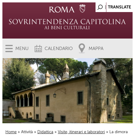
MENU
CALENDARIO
MAPPA
Home
»
Attività
»
Didattica
»
Visite, itinerari e laboratori
» La dimora