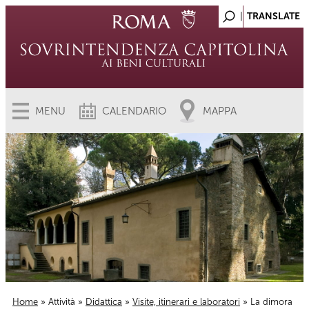
MENU
CALENDARIO
MAPPA
Home
»
Attività
»
Didattica
»
Visite, itinerari e laboratori
» La dimora