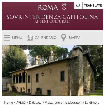
MENU
CALENDARIO
MAPPA
Home
»
Attività
»
Didattica
»
Visite, itinerari e laboratori
» La dimora