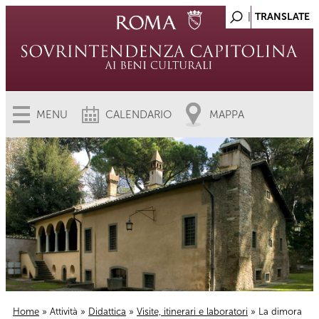
MENU
CALENDARIO
MAPPA
Home
»
Attività
»
Didattica
»
Visite, itinerari e laboratori
» La dimora