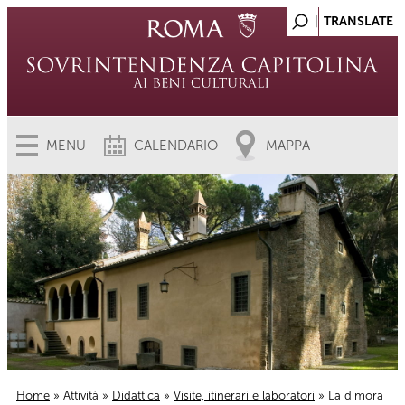
MENU
CALENDARIO
MAPPA
Home
»
Attività
»
Didattica
»
Visite, itinerari e laboratori
» La dimora