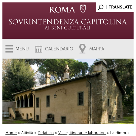
MENU
CALENDARIO
MAPPA
Home
»
Attività
»
Didattica
»
Visite, itinerari e laboratori
» La dimora