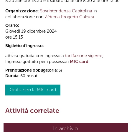
8.30 alle ore 18.30 e il sabato dalle ore 8.30 alle ore 13.30
Organizzazione
:
Sovrintendenza Capitolina
in
collaborazione con
Zètema Progetto Cultura
Orario:
Giovedì 19 dicembre 2024
ore 15.15
Biglietto d'ingresso:
attività gratuita con ingresso a
tariffazione vigente
,
Ingresso gratuito per i possessori
MIC card
Prenotazione obbligatoria:
Sì
Durata:
60 minuti
Gratis con la MIC card
Attività correlate
In archivio