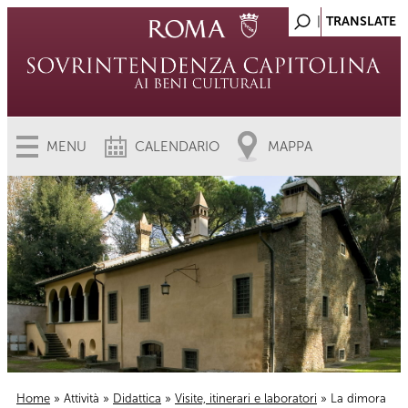
MENU
CALENDARIO
MAPPA
Home
»
Attività
»
Didattica
»
Visite, itinerari e laboratori
» La dimora