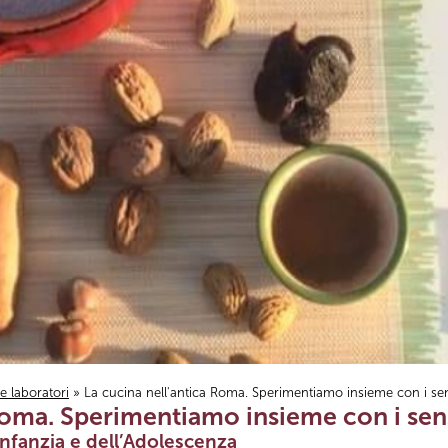
i e laboratori
» La cucina nell'antica Roma. Sperimentiamo insieme con i se
 Roma. Sperimentiamo insieme con i sen
Infanzia e dell’Adolescenza