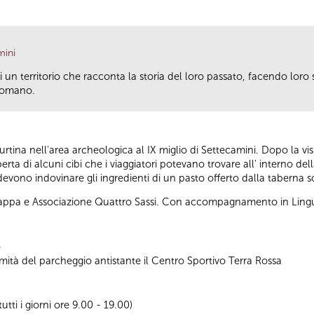
mini
i un territorio che racconta la storia del loro passato, facendo loro
 romano.
urtina nell'area archeologica al IX miglio di Settecamini. Dopo la vis
rta di alcuni cibi che i viaggiatori potevano trovare all' interno della
 devono indovinare gli ingredienti di un pasto offerto dalla taberna sol
Cappa e Associazione Quattro Sassi. Con accompagnamento in Lingua
o
imità del parcheggio antistante il Centro Sportivo Terra Rossa
tti i giorni ore 9.00 - 19.00)