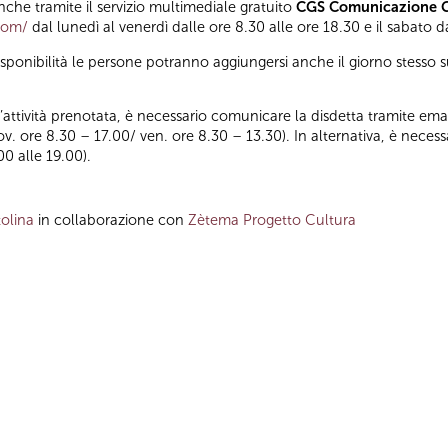
he tramite il servizio multimediale gratuito
CGS Comunicazione Gl
.com/
dal lunedì al venerdì dalle ore 8.30 alle ore 18.30 e il sabato d
isponibilità le persone potranno aggiungersi anche il giorno stesso s
ll’attività prenotata, è necessario comunicare la disdetta tramite emai
iov. ore 8.30 – 17.00/ ven. ore 8.30 – 13.30). In alternativa, è nece
00 alle 19.00).
olina
in collaborazione con
Zètema Progetto Cultura