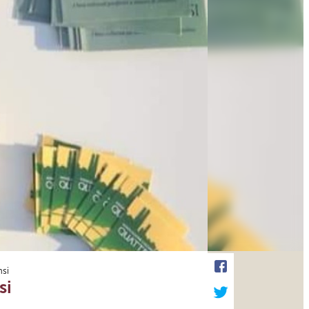
nsi
si