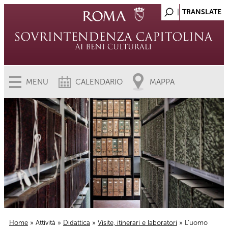
MENU
CALENDARIO
MAPPA
Home
»
Attività
»
Didattica
»
Visite, itinerari e laboratori
» L’uomo