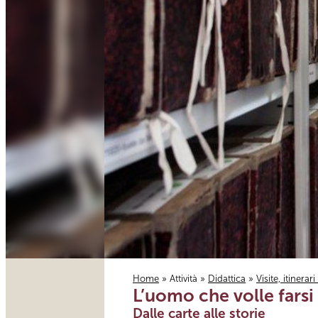
Home
»
Attività
»
Didattica
»
Visite, itinerar
L’uomo che volle farsi 
Tu sei qui
Dalle carte alle storie