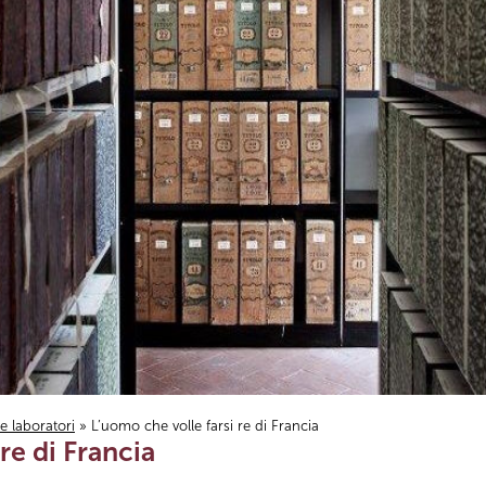
i e laboratori
» L’uomo che volle farsi re di Francia
re di Francia