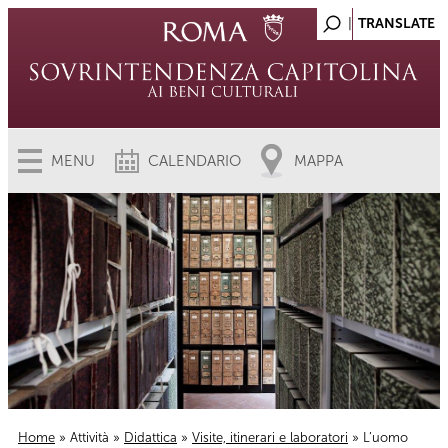
MENU
CALENDARIO
MAPPA
Home
»
Attività
»
Didattica
»
Visite, itinerari e laboratori
» L’uomo