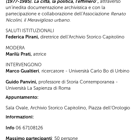
(1977-1985). La città, la politica, l’effimero
”,
attraverso
un’inedita documentazione archivistica e con la
partecipazione e collaborazione dell’Associazione
Renato
Nicolini, il Meraviglioso urbano.
SALUTI ISTITUZIONALI
Federica Pirani,
direttrice dell’Archivio Storico Capitolino
MODERA
Marilù Prati,
attrice
INTERVENGONO
Marco Gualtieri
, ricercatore - Università Carlo Bo di Urbino
Guido Panvini,
professore di Storia Contemporanea -
Università La Sapienza di Roma
Appuntamento:
Sala Ovale, Archivio Storico Capitolino, Piazza dell’Orologio
Informazioni:
Info
06 67108126
Massimo partecipanti
: 50 persone