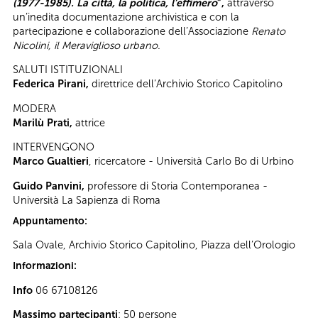
(1977-1985). La città, la politica, l’effimero
”,
attraverso
un’inedita documentazione archivistica e con la
partecipazione e collaborazione dell’Associazione
Renato
Nicolini, il Meraviglioso urbano.
SALUTI ISTITUZIONALI
Federica Pirani,
direttrice dell’Archivio Storico Capitolino
MODERA
Marilù Prati,
attrice
INTERVENGONO
Marco Gualtieri
, ricercatore - Università Carlo Bo di Urbino
Guido Panvini,
professore di Storia Contemporanea -
Università La Sapienza di Roma
Appuntamento:
Sala Ovale, Archivio Storico Capitolino, Piazza dell’Orologio
Informazioni:
Info
06 67108126
Massimo partecipanti
: 50 persone