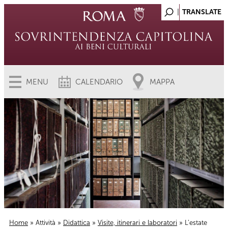
MENU
CALENDARIO
MAPPA
Home
»
Attività
»
Didattica
»
Visite, itinerari e laboratori
» L’estate