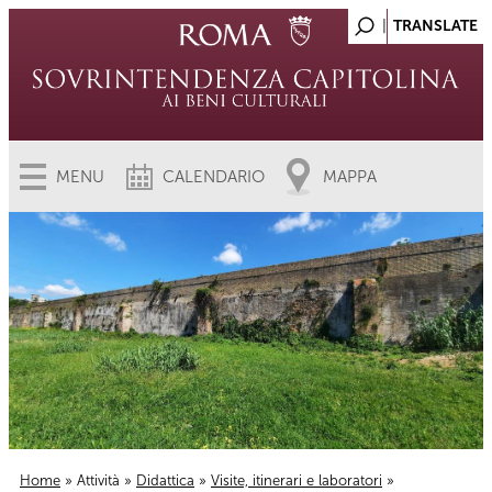
MENU
CALENDARIO
MAPPA
Home
»
Attività
»
Didattica
»
Visite, itinerari e laboratori
»