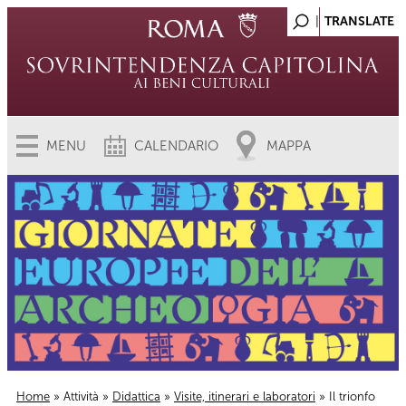
MENU
CALENDARIO
MAPPA
Home
»
Attività
»
Didattica
»
Visite, itinerari e laboratori
» Il trionfo