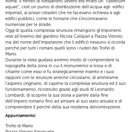
Roma. Il ninfeo di Alessandro Severo era infatti un “castellum
aquae”, cioè un punto di distribuzione dell’acqua agli edifici
imperiali, ai privati cittadini che ne facevano richiesta e agli
edifici pubblici, come le fontane che s’incontravano
numerose per le strade.
Oggi di quella complessa struttura rimangono gl’imponenti
resti all’interno del giardino Nicola Callipari a Piazza Vittorio,
ma del nome dell’imperatore che li edificò nessuno si ricorda
perché per tutti i romani quelli sono i ruderi dei Trofei di
Mario.
Durante la visita guidata avremo modo di comprendere la
topografia della zona in cui il monumento si trova e di
chiarire come esso vi fu strategicamente inserito e i suoi
rapporti con le strutture antiche circostanti, di ammirarne
l’aspetto originario, di capirne la complessa struttura ed il suo
funzionamento, ricostruito grazie agli studi di Leonardo
Lombardi, di scoprire la sua storia a partire dalla fine
dell’impero romano fino ad arrivare al suo stato attuale e di
comprendere il perché della sua moderna denominazione.
Appuntamento:
Trofei di Mario
Piazza Vittorio Emanuele