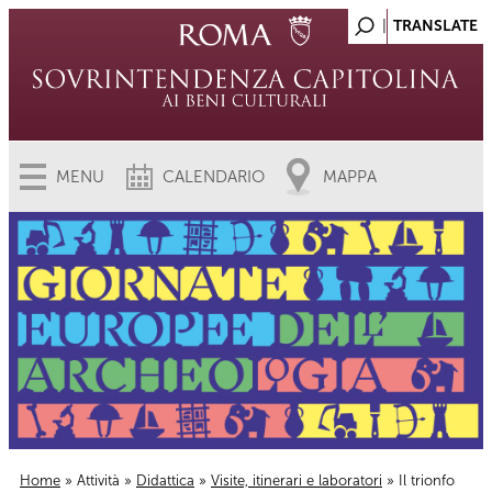
MENU
CALENDARIO
MAPPA
Home
»
Attività
»
Didattica
»
Visite, itinerari e laboratori
» Il trionfo