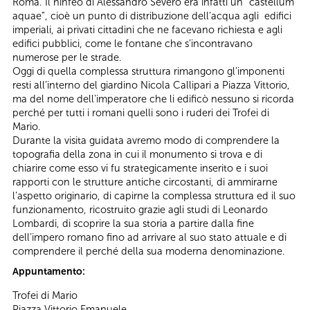
Roma. Il ninfeo di Alessandro Severo era infatti un “castellum
aquae”, cioè un punto di distribuzione dell’acqua agli edifici
imperiali, ai privati cittadini che ne facevano richiesta e agli
edifici pubblici, come le fontane che s’incontravano
numerose per le strade.
Oggi di quella complessa struttura rimangono gl’imponenti
resti all’interno del giardino Nicola Callipari a Piazza Vittorio,
ma del nome dell’imperatore che li edificò nessuno si ricorda
perché per tutti i romani quelli sono i ruderi dei Trofei di
Mario.
Durante la visita guidata avremo modo di comprendere la
topografia della zona in cui il monumento si trova e di
chiarire come esso vi fu strategicamente inserito e i suoi
rapporti con le strutture antiche circostanti, di ammirarne
l’aspetto originario, di capirne la complessa struttura ed il suo
funzionamento, ricostruito grazie agli studi di Leonardo
Lombardi, di scoprire la sua storia a partire dalla fine
dell’impero romano fino ad arrivare al suo stato attuale e di
comprendere il perché della sua moderna denominazione.
Appuntamento:
Trofei di Mario
Piazza Vittorio Emanuele