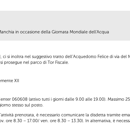
 Manchia in occasione della Giornata Mondiale dell'Acqua
ci si inoltra nel suggestivo tratto dell’Acquedotto Felice di via del 
 si prosegue nel parco di Tor Fiscale.
emente XII
ter 060608 (attivo tutti i giorni dalle 9.00 alle 19.00). Massimo 25 p
iorno stesso sul posto.
ll’attività prenotata, è necessario comunicare la disdetta tramite emai
iov. ore 8.30 – 17.00/ ven. ore 8.30 – 13.30). In alternativa, è nece