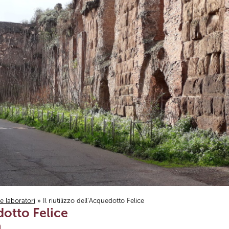
i e laboratori
» Il riutilizzo dell’Acquedotto Felice
edotto Felice
a