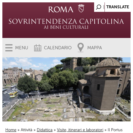
MENU
CALENDARIO
MAPPA
Home
»
Attività
»
Didattica
»
Visite, itinerari e laboratori
» Il Portus