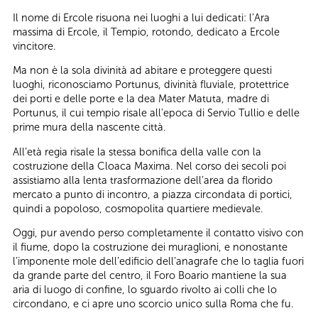
Il nome di Ercole risuona nei luoghi a lui dedicati: l’Ara
massima di Ercole, il Tempio, rotondo, dedicato a Ercole
vincitore.
Ma non è la sola divinità ad abitare e proteggere questi
luoghi, riconosciamo Portunus, divinità fluviale, protettrice
dei porti e delle porte e la dea Mater Matuta, madre di
Portunus, il cui tempio risale all’epoca di Servio Tullio e delle
prime mura della nascente città.
All’età regia risale la stessa bonifica della valle con la
costruzione della Cloaca Maxima. Nel corso dei secoli poi
assistiamo alla lenta trasformazione dell’area da florido
mercato a punto di incontro, a piazza circondata di portici,
quindi a popoloso, cosmopolita quartiere medievale.
Oggi, pur avendo perso completamente il contatto visivo con
il fiume, dopo la costruzione dei muraglioni, e nonostante
l’imponente mole dell’edificio dell’anagrafe che lo taglia fuori
da grande parte del centro, il Foro Boario mantiene la sua
aria di luogo di confine, lo sguardo rivolto ai colli che lo
circondano, e ci apre uno scorcio unico sulla Roma che fu.