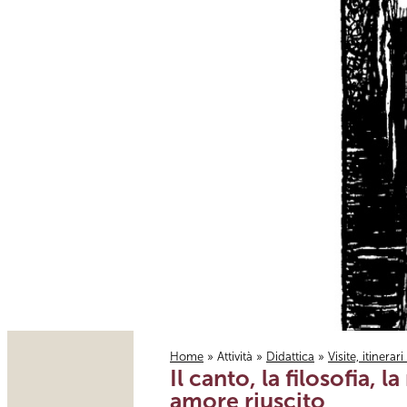
Home
»
Attività
»
Didattica
»
Visite, itinerar
Il canto, la filosofia,
Tu sei qui
amore riuscito