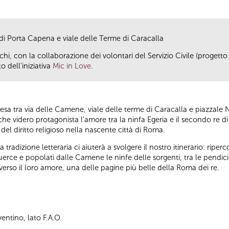
 di Porta Capena e viale delle Terme di Caracalla
schi, con la collaborazione dei volontari del Servizio Civile (proget
o dell'iniziativa
Mic in Love
.
sa tra via delle Camene, viale delle terme di Caracalla e piazzale N
i che videro protagonista l’amore tra la ninfa Egeria e il secondo r
 del diritto religioso nella nascente città di Roma.
a tradizione letteraria ci aiuterà a svolgere il nostro itinerario: riper
querce e popolati dalle Camene le ninfe delle sorgenti, tra le pendici d
erso il loro amore, una delle pagine più belle della Roma dei re.
entino, lato F.A.O.