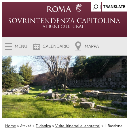
MENU
CALENDARIO
MAPPA
Home
»
Attività
»
Didattica
»
Visite, itinerari e laboratori
» Il Bastione