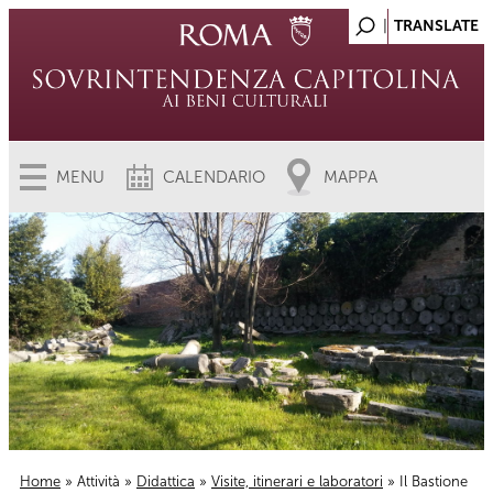
MENU
CALENDARIO
MAPPA
Home
»
Attività
»
Didattica
»
Visite, itinerari e laboratori
» Il Bastione