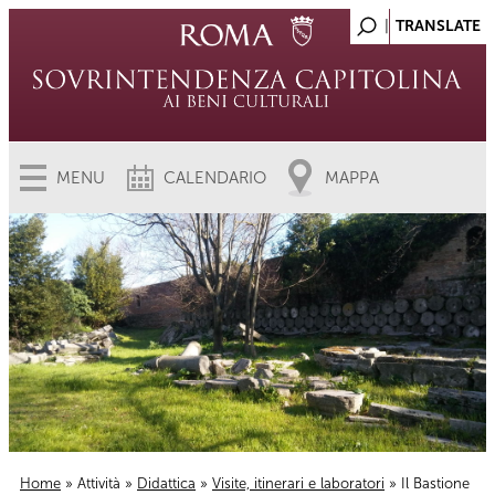
MENU
CALENDARIO
MAPPA
Home
»
Attività
»
Didattica
»
Visite, itinerari e laboratori
» Il Bastione