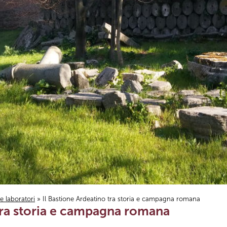
i e laboratori
» Il Bastione Ardeatino tra storia e campagna romana
 tra storia e campagna romana