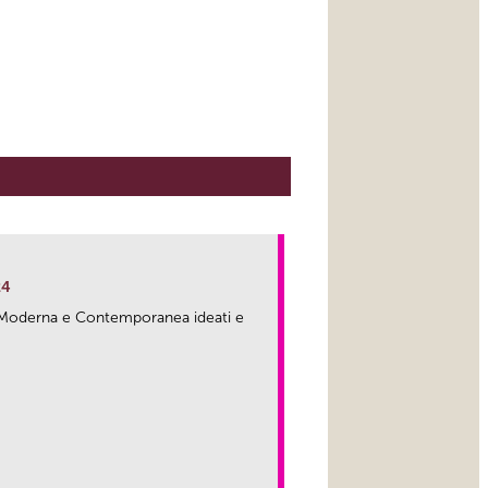
24
ma Moderna e Contemporanea ideati e
link