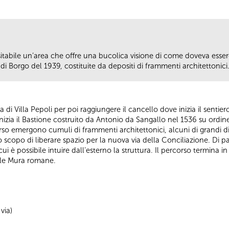
isitabile un’area che offre una bucolica visione di come doveva ess
di Borgo del 1939, costituite da depositi di frammenti architettonici
 via di Villa Pepoli per poi raggiungere il cancello dove inizia il senti
izia il Bastione costruito da Antonio da Sangallo nel 1536 su ordin
so emergono cumuli di frammenti architettonici, alcuni di grandi di
o scopo di liberare spazio per la nuova via della Conciliazione. Di p
cui è possibile intuire dall’esterno la struttura. Il percorso termina 
elle Mura romane.
via)