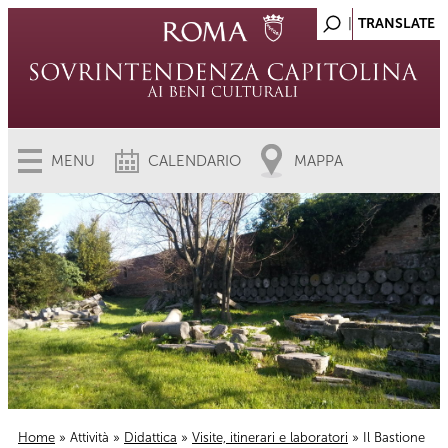
MENU
CALENDARIO
MAPPA
Home
»
Attività
»
Didattica
»
Visite, itinerari e laboratori
» Il Bastione