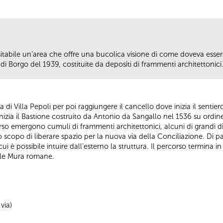
isitabile un’area che offre una bucolica visione di come doveva ess
di Borgo del 1939, costituite da depositi di frammenti architettonici
 via di Villa Pepoli per poi raggiungere il cancello dove inizia il senti
izia il Bastione costruito da Antonio da Sangallo nel 1536 su ordin
so emergono cumuli di frammenti architettonici, alcuni di grandi di
o scopo di liberare spazio per la nuova via della Conciliazione. Di p
cui è possibile intuire dall’esterno la struttura. Il percorso termina 
elle Mura romane.
via)