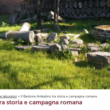
i e laboratori
» Il Bastione Ardeatino tra storia e campagna romana
 tra storia e campagna romana