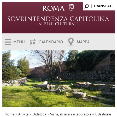
MENU
CALENDARIO
MAPPA
Home
»
Attività
»
Didattica
»
Visite, itinerari e laboratori
» Il Bastione