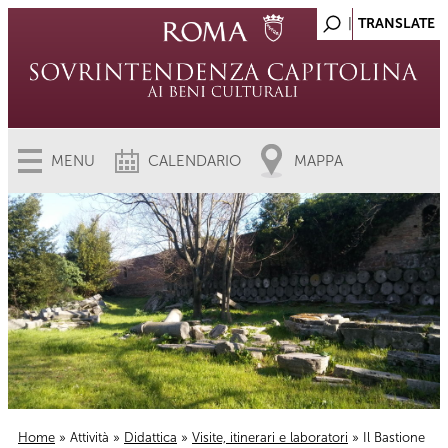
MENU
CALENDARIO
MAPPA
Home
»
Attività
»
Didattica
»
Visite, itinerari e laboratori
» Il Bastione