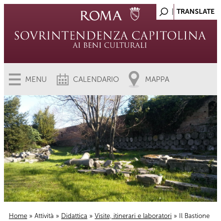
MENU
CALENDARIO
MAPPA
Home
»
Attività
»
Didattica
»
Visite, itinerari e laboratori
» Il Bastione