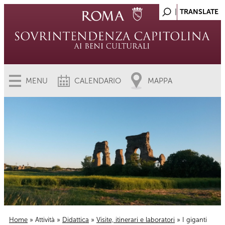
MENU
CALENDARIO
MAPPA
Home
»
Attività
»
Didattica
»
Visite, itinerari e laboratori
» I giganti