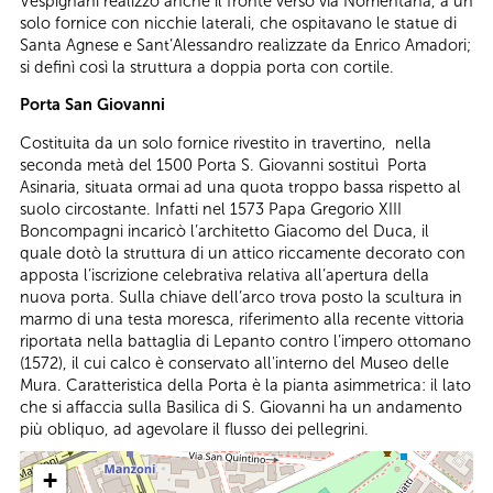
Vespignani realizzò anche il fronte verso via Nomentana, a un
solo fornice con nicchie laterali, che ospitavano le statue di
Santa Agnese e Sant’Alessandro realizzate da Enrico Amadori;
si definì così la struttura a doppia porta con cortile.
Porta San Giovanni
Costituita da un solo fornice rivestito in travertino, nella
seconda metà del 1500 Porta S. Giovanni sostituì Porta
Asinaria, situata ormai ad una quota troppo bassa rispetto al
suolo circostante. Infatti nel 1573 Papa Gregorio XIII
Boncompagni incaricò l’architetto Giacomo del Duca, il
quale dotò la struttura di un attico riccamente decorato con
apposta l’iscrizione celebrativa relativa all’apertura della
nuova porta. Sulla chiave dell’arco trova posto la scultura in
marmo di una testa moresca, riferimento alla recente vittoria
riportata nella battaglia di Lepanto contro l’impero ottomano
(1572), il cui calco è conservato all'interno del Museo delle
Mura. Caratteristica della Porta è la pianta asimmetrica: il lato
che si affaccia sulla Basilica di S. Giovanni ha un andamento
più obliquo, ad agevolare il flusso dei pellegrini.
+