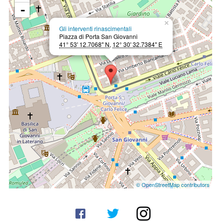
-
×
Gli interventi rinascimentali
Piazza di Porta San Giovanni
41° 53' 12.7068" N
,
12° 30' 32.7384" E
© OpenStreetMap contributors