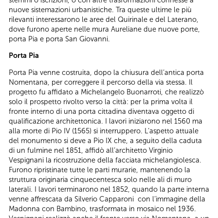
nuove sistemazioni urbanistiche. Tra queste ultime le più
rilevanti interessarono le aree del Quirinale e del Laterano,
dove furono aperte nelle mura Aureliane due nuove porte,
porta Pia e porta San Giovanni.
Porta Pia
Porta Pia venne costruita, dopo la chiusura dell’antica porta
Nomentana, per correggere il percorso della via stessa. Il
progetto fu affidato a Michelangelo Buonarroti, che realizzò
solo il prospetto rivolto verso la città: per la prima volta il
fronte interno di una porta cittadina diventava oggetto di
qualificazione architettonica. I lavori iniziarono nel 1560 ma
alla morte di Pio IV (1565) si interruppero. L’aspetto attuale
del monumento si deve a Pio IX che, a seguito della caduta
di un fulmine nel 1851, affidò all’architetto Virginio
Vespignani la ricostruzione della facciata michelangiolesca.
Furono ripristinate tutte le parti murarie, mantenendo la
struttura originaria cinquecentesca solo nelle ali di muro
laterali. I lavori terminarono nel 1852, quando la parte interna
venne affrescata da Silverio Capparoni con l’immagine della
Madonna con Bambino, trasformata in mosaico nel 1936.