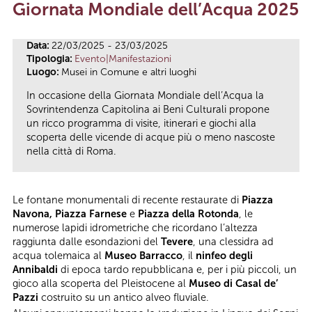
Giornata Mondiale dell’Acqua 2025
Tu sei qui
Data:
22/03/2025 - 23/03/2025
Tipologia:
Evento|Manifestazioni
Luogo:
Musei in Comune e altri luoghi
In occasione della Giornata Mondiale dell’Acqua la
Sovrintendenza Capitolina ai Beni Culturali propone
un ricco programma di visite, itinerari e giochi alla
scoperta delle vicende di acque più o meno nascoste
nella città di Roma.
Le fontane monumentali di recente restaurate di
Piazza
Navona, Piazza Farnese
e
Piazza della Rotonda
, le
numerose lapidi idrometriche che ricordano l’altezza
raggiunta dalle esondazioni del
Tevere
, una clessidra ad
acqua tolemaica al
Museo Barracco
, il
ninfeo degli
Annibaldi
di epoca tardo repubblicana e, per i più piccoli, un
gioco alla scoperta del Pleistocene al
Museo di Casal de’
Pazzi
costruito su un antico alveo fluviale.