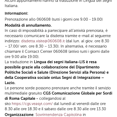
Alcuni appuntamenti hanno la traduzione in Lingua dei Segni
Italiana.
Informazioni:
Prenotazione allo 060608 (tutti i giorni ore 9.00 - 19.00)
Modalità di annullamento.
In caso di impossibilità a partecipare all’attività prenotata, è
necessario comunicare la disdetta tramite e-mail al seguente
indirizzo:
disdetta.visite@060608.it
(dal lun. al giov. ore 8.30
– 17.00/ ven. ore 8.30 – 13.30). In alternativa, è necessario
chiamare il Contact Center 060608 (attivo tutti i giorni dalle
ore 9.00 alle 19.00).
La traduzione in
Lingua dei segni italiana-LIS è resa
possibile grazie alla collaborazione del Dipartimento
Politiche Sociali e Salute (Direzione Servizi alla Persona) e
della Cooperativa sociale onlus Segni di Integrazione –
Lazio.
Le persone sorde possono prenotare anche tramite il servizio
multimediale gratuito
CGS Comunicazione Globale per Sordi
di Roma Capitale -
collegandosi al
sito
https://cgs.veasyt.com/
dal lunedì al venerdì dalle ore
8.30 alle ore 18.30 e il sabato dalle ore 8.30 alle ore 13.30
Organizzazione
:
Sovrintendenza Capitolina
in