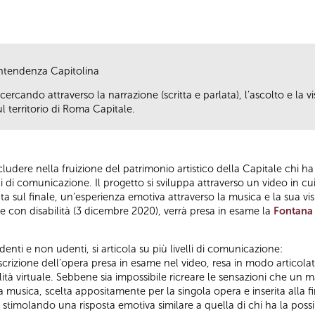
ntendenza Capitolina
 cercando attraverso la narrazione (scritta e parlata), l’ascolto e la v
l territorio di Roma Capitale.
udere nella fruizione del patrimonio artistico della Capitale chi ha 
li di comunicazione. Il progetto si sviluppa attraverso un video in c
a sul finale, un’esperienza emotiva attraverso la musica e la sua vi
e con disabilità (3 dicembre 2020), verrà presa in esame la
Fontana 
denti e non udenti, si articola su più livelli di comunicazione:
scrizione dell’opera presa in esame nel video, resa in modo articol
tilità virtuale. Sebbene sia impossibile ricreare le sensazioni che un
lla musica, scelta appositamente per la singola opera e inserita alla f
timolando una risposta emotiva similare a quella di chi ha la possibi