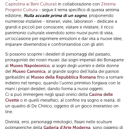
Capitolina ai Beni Culturali
in collaborazione con
Zètema
Progetto Cultura
- segue il tema specifico di questa settima
edizione,
Nulla accade prima di un sogno
, proponendo
numerose iniziative - itinerari, visite, laboratori - dedicate a
grandi e piccoli per conoscere, visitare e rivisitare, il ricco
patrimonio culturale vivendolo sotto nuovi punti di vista,
un’occasione per esprimere emozioni e dar vita a nuove idee,
imparare divertendosi e confrontandosi con gli altri.
Si possono scoprire i desideri di personaggi del passato,
protagonisti dei nostri musei: dai sogni imperiali dei Bonaparte
al
Museo Napoleonico
, ai sogni degli uomini e delle donne
del
Museo Canonica
, al grande sogno dell’Italia dei patrioti
garibaldini al
Museo della Repubblica Romana
fino a tornare
indietro nel tempo, quando l’uomo primitivo forgiava con le
mani i propri desideri, dando forma a nuovi oggetti.
Ci si può immergere negli spazi onirici della
Casina delle
Civette
o in quelli metafisici, al confine tra sogno e realtà, di
un quadro di De Chirico, oggetto di un gioco interattivo on
line.
Divinità, eroi, personaggi mitologici, fissati nelle sculture
polimateriche della
Galleria d’Arte Moderna
, sono oggetto di