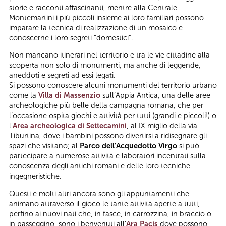
storie e racconti affascinanti, mentre alla Centrale
Montemartini i più piccoli insieme ai loro familiari possono
imparare la tecnica di realizzazione di un mosaico e
conoscerne i loro segreti “domestici”.
Non mancano itinerari nel territorio e tra le vie cittadine alla
scoperta non solo di monumenti, ma anche di leggende,
aneddoti e segreti ad essi legati.
Si possono conoscere alcuni monumenti del territorio urbano
come la
Villa di Massenzio
sull’Appia Antica, una delle aree
archeologiche più belle della campagna romana, che per
l’occasione ospita giochi e attività per tutti (grandi e piccoli!) o
l’
Area archeologica di Settecamini
, al IX miglio della via
Tiburtina, dove i bambini possono divertirsi a ridisegnare gli
spazi che visitano; al
Parco dell’Acquedotto Virgo
si può
partecipare a numerose attività e laboratori incentrati sulla
conoscenza degli antichi romani e delle loro tecniche
ingegneristiche.
Questi e molti altri ancora sono gli appuntamenti che
animano attraverso il gioco le tante attività aperte a tutti,
perfino ai nuovi nati che, in fasce, in carrozzina, in braccio o
in passeggino, sono i benvenuti all’
Ara Pacis
dove possono