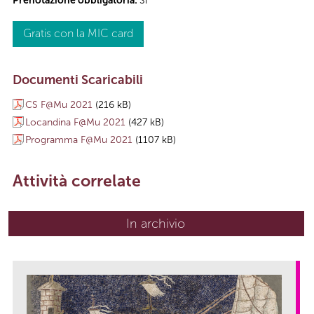
Prenotazione obbligatoria:
Sì
Gratis con la MIC card
Documenti Scaricabili
CS F@Mu 2021
(216 kB)
Locandina F@Mu 2021
(427 kB)
Programma F@Mu 2021
(1107 kB)
Attività correlate
In archivio