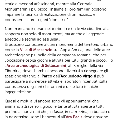
storie e racconti affascinanti, mentre alla Centrale
Montemartini i più piccoli insieme ai loro familiari possono
imparare la tecnica di realizzazione di un mosaico e
conoscerne i loro segreti “domestici”.
Non mancano itinerari nel territorio e tra le vie cittadine alla
scoperta non solo di monumenti, ma anche di leggende,
aneddoti e segreti ad essi legati.
Si possono conoscere alcuni monumenti del territorio urbano
come la
Villa di Massenzio
sull’Appia Antica, una delle aree
archeologiche più belle della campagna romana, che per
l’occasione ospita giochi e attività per tutti (grandi e piccoli!) o
l’
Area archeologica di Settecamini
, al IX miglio della via
Tiburtina, dove i bambini possono divertirsi a ridisegnare gli
spazi che visitano; al
Parco dell’Acquedotto Virgo
si può
partecipare a numerose attività e laboratori incentrati sulla
conoscenza degli antichi romani e delle loro tecniche
ingegneristiche.
Questi e molti altri ancora sono gli appuntamenti che
animano attraverso il gioco le tante attività aperte a tutti,
perfino ai nuovi nati che, in fasce, in carrozzina, in braccio o
in passeggino, sono i benvenuti all’
Ara Pacis
dove possono