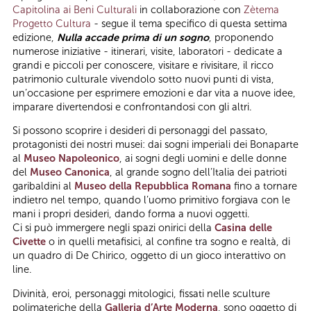
Capitolina ai Beni Culturali
in collaborazione con
Zètema
Progetto Cultura
- segue il tema specifico di questa settima
edizione,
Nulla accade prima di un sogno
, proponendo
numerose iniziative - itinerari, visite, laboratori - dedicate a
grandi e piccoli per conoscere, visitare e rivisitare, il ricco
patrimonio culturale vivendolo sotto nuovi punti di vista,
un’occasione per esprimere emozioni e dar vita a nuove idee,
imparare divertendosi e confrontandosi con gli altri.
Si possono scoprire i desideri di personaggi del passato,
protagonisti dei nostri musei: dai sogni imperiali dei Bonaparte
al
Museo Napoleonico
, ai sogni degli uomini e delle donne
del
Museo Canonica
, al grande sogno dell’Italia dei patrioti
garibaldini al
Museo della Repubblica Romana
fino a tornare
indietro nel tempo, quando l’uomo primitivo forgiava con le
mani i propri desideri, dando forma a nuovi oggetti.
Ci si può immergere negli spazi onirici della
Casina delle
Civette
o in quelli metafisici, al confine tra sogno e realtà, di
un quadro di De Chirico, oggetto di un gioco interattivo on
line.
Divinità, eroi, personaggi mitologici, fissati nelle sculture
polimateriche della
Galleria d’Arte Moderna
, sono oggetto di