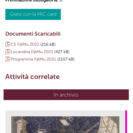
Prenotazione obbligatoria:
Sì
Gratis con la MIC card
Documenti Scaricabili
CS F@Mu 2021
(216 kB)
Locandina F@Mu 2021
(427 kB)
Programma F@Mu 2021
(1107 kB)
Attività correlate
In archivio