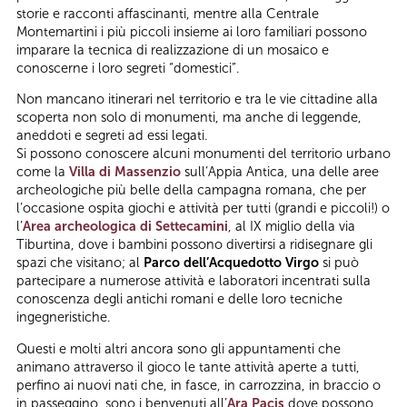
storie e racconti affascinanti, mentre alla Centrale
Montemartini i più piccoli insieme ai loro familiari possono
imparare la tecnica di realizzazione di un mosaico e
conoscerne i loro segreti “domestici”.
Non mancano itinerari nel territorio e tra le vie cittadine alla
scoperta non solo di monumenti, ma anche di leggende,
aneddoti e segreti ad essi legati.
Si possono conoscere alcuni monumenti del territorio urbano
come la
Villa di Massenzio
sull’Appia Antica, una delle aree
archeologiche più belle della campagna romana, che per
l’occasione ospita giochi e attività per tutti (grandi e piccoli!) o
l’
Area archeologica di Settecamini
, al IX miglio della via
Tiburtina, dove i bambini possono divertirsi a ridisegnare gli
spazi che visitano; al
Parco dell’Acquedotto Virgo
si può
partecipare a numerose attività e laboratori incentrati sulla
conoscenza degli antichi romani e delle loro tecniche
ingegneristiche.
Questi e molti altri ancora sono gli appuntamenti che
animano attraverso il gioco le tante attività aperte a tutti,
perfino ai nuovi nati che, in fasce, in carrozzina, in braccio o
in passeggino, sono i benvenuti all’
Ara Pacis
dove possono