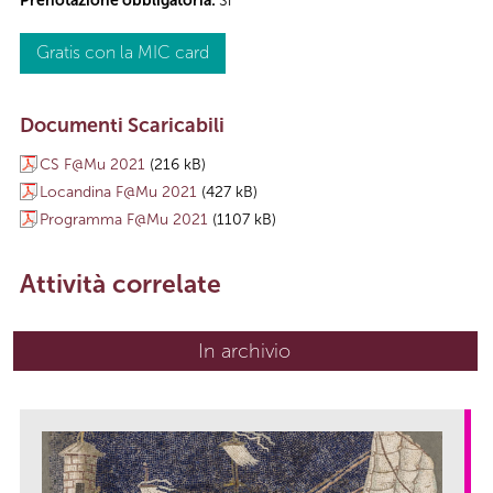
Prenotazione obbligatoria:
Sì
Gratis con la MIC card
Documenti Scaricabili
CS F@Mu 2021
(216 kB)
Locandina F@Mu 2021
(427 kB)
Programma F@Mu 2021
(1107 kB)
Attività correlate
In archivio