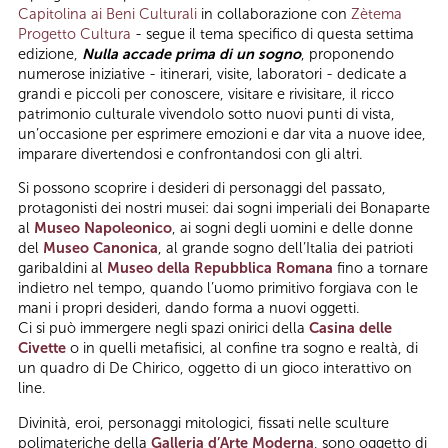
Capitolina ai Beni Culturali
in collaborazione con
Zètema
Progetto Cultura
- segue il tema specifico di questa settima
edizione,
Nulla accade prima di un sogno
, proponendo
numerose iniziative - itinerari, visite, laboratori - dedicate a
grandi e piccoli per conoscere, visitare e rivisitare, il ricco
patrimonio culturale vivendolo sotto nuovi punti di vista,
un’occasione per esprimere emozioni e dar vita a nuove idee,
imparare divertendosi e confrontandosi con gli altri.
Si possono scoprire i desideri di personaggi del passato,
protagonisti dei nostri musei: dai sogni imperiali dei Bonaparte
al
Museo Napoleonico
, ai sogni degli uomini e delle donne
del
Museo Canonica
, al grande sogno dell’Italia dei patrioti
garibaldini al
Museo della Repubblica Romana
fino a tornare
indietro nel tempo, quando l’uomo primitivo forgiava con le
mani i propri desideri, dando forma a nuovi oggetti.
Ci si può immergere negli spazi onirici della
Casina delle
Civette
o in quelli metafisici, al confine tra sogno e realtà, di
un quadro di De Chirico, oggetto di un gioco interattivo on
line.
Divinità, eroi, personaggi mitologici, fissati nelle sculture
polimateriche della
Galleria d’Arte Moderna
, sono oggetto di