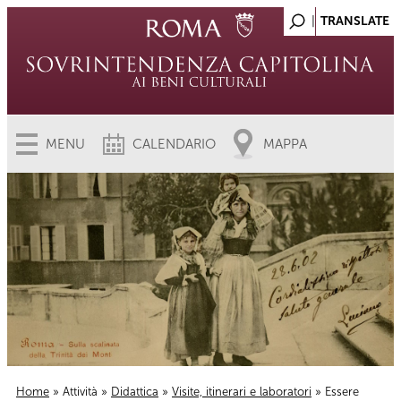
MENU
CALENDARIO
MAPPA
Home
»
Attività
»
Didattica
»
Visite, itinerari e laboratori
» Essere