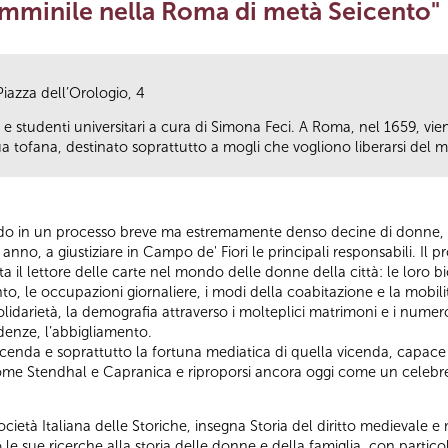
femminile nella Roma di metà Seicento"
Piazza dell’Orologio, 4
 e studenti universitari a cura di Simona Feci. A Roma, nel 1659, vie
a tofana, destinato soprattutto a mogli che vogliono liberarsi del m
ndo in un processo breve ma estremamente denso decine di donne, a 
anno, a giustiziare in Campo de' Fiori le principali responsabili. I
l lettore delle carte nel mondo delle donne della città: le loro biogr
 le occupazioni giornaliere, i modi della coabitazione e la mobilità 
di solidarietà, la demografia attraverso i molteplici matrimoni e i nume
edenze, l’abbigliamento.
 vicenda e soprattutto la fortuna mediatica di quella vicenda, capace 
o come Stendhal e Capranica e riproporsi ancora oggi come un celebr
cietà Italiana delle Storiche, insegna Storia del diritto medievale e
le sue ricerche alla storia delle donne e della famiglia, con partic