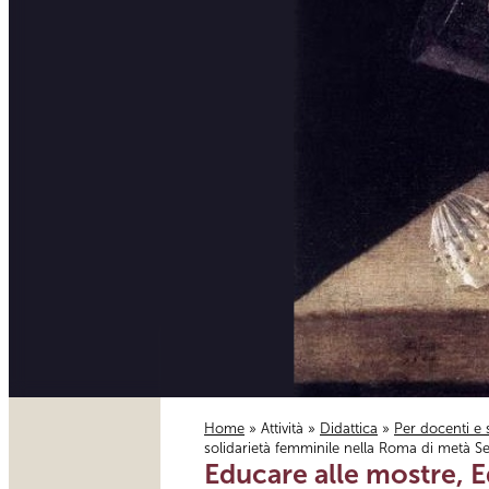
Home
»
Attività
»
Didattica
»
Per docenti e 
solidarietà femminile nella Roma di metà Se
Tu sei qui
Educare alle mostre, E