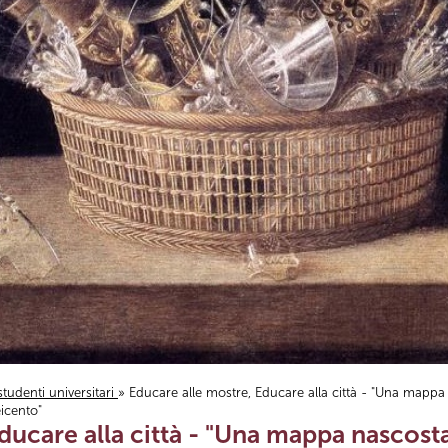
studenti universitari
» Educare alle mostre, Educare alla città - "Una mappa
icento"
ducare alla città - "Una mappa nascosta