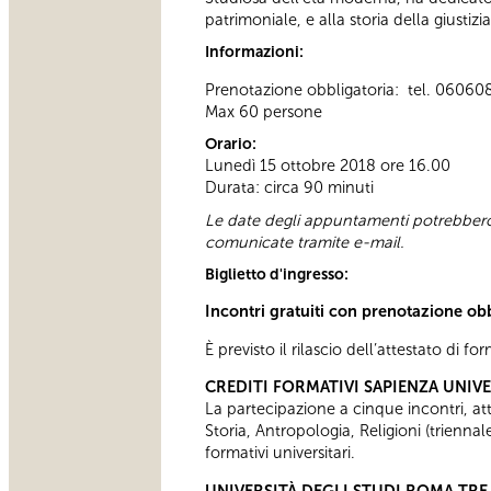
patrimoniale, e alla storia della giustiz
Informazioni:
Prenotazione obbligatoria: tel. 060608 t
Max 60 persone
Orario:
Lunedì 15 ottobre 2018 ore 16.00
Durata: circa 90 minuti
Le date degli appuntamenti potrebbero 
comunicate tramite e-mail.
Biglietto d'ingresso:
Incontri gratuiti con prenotazione ob
È previsto il rilascio dell’attestato di f
CREDITI FORMATIVI SAPIENZA UNIV
La partecipazione a cinque incontri, attes
Storia, Antropologia, Religioni (trienn
formativi universitari.
UNIVERSITÀ DEGLI STUDI ROMA TRE