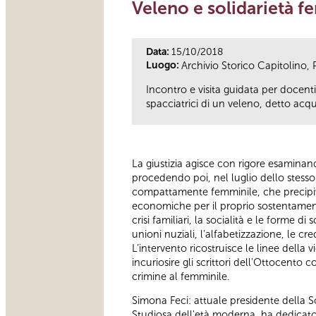
Veleno e solidarietà 
Data:
15/10/2018
Luogo:
Archivio Storico Capitolino, 
Incontro e visita guidata per docenti
spacciatrici di un veleno, detto acqu
La giustizia agisce con rigore esamina
procedendo poi, nel luglio dello stesso 
compattamente femminile, che precipita i
economiche per il proprio sostentamento,
crisi familiari, la socialità e le forme 
unioni nuziali, l’alfabetizzazione, le cr
L’intervento ricostruisce le linee della
incuriosire gli scrittori dell'Ottocent
crimine al femminile.
Simona Feci: attuale presidente della So
Studiosa dell'età moderna, ha dedicato 