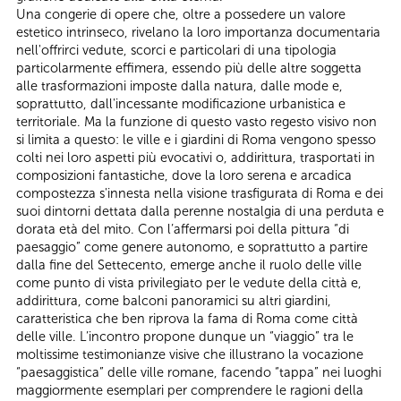
Una congerie di opere che, oltre a possedere un valore
estetico intrinseco, rivelano la loro importanza documentaria
nell'offrirci vedute, scorci e particolari di una tipologia
particolarmente effimera, essendo più delle altre soggetta
alle trasformazioni imposte dalla natura, dalle mode e,
soprattutto, dall'incessante modificazione urbanistica e
territoriale. Ma la funzione di questo vasto regesto visivo non
si limita a questo: le ville e i giardini di Roma vengono spesso
colti nei loro aspetti più evocativi o, addirittura, trasportati in
composizioni fantastiche, dove la loro serena e arcadica
compostezza s'innesta nella visione trasfigurata di Roma e dei
suoi dintorni dettata dalla perenne nostalgia di una perduta e
dorata età del mito. Con l’affermarsi poi della pittura “di
paesaggio” come genere autonomo, e soprattutto a partire
dalla fine del Settecento, emerge anche il ruolo delle ville
come punto di vista privilegiato per le vedute della città e,
addirittura, come balconi panoramici su altri giardini,
caratteristica che ben riprova la fama di Roma come città
delle ville. L’incontro propone dunque un “viaggio” tra le
moltissime testimonianze visive che illustrano la vocazione
“paesaggistica” delle ville romane, facendo “tappa” nei luoghi
maggiormente esemplari per comprendere le ragioni della