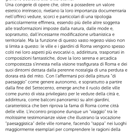
Una congerie di opere che, oltre a possedere un valore
estetico intrinseco, rivelano la loro importanza documentaria
nell'offrirci vedute, scorci e particolari di una tipologia
particolarmente effimera, essendo più delle altre soggetta
alle trasformazioni imposte dalla natura, dalle mode e,
soprattutto, dall'incessante modificazione urbanistica e
territoriale. Ma la funzione di questo vasto regesto visivo non
si limita a questo: le ville e i giardini di Roma vengono spesso
colti nei loro aspetti più evocativi o, addirittura, trasportati in
composizioni fantastiche, dove la loro serena e arcadica
compostezza s'innesta nella visione trasfigurata di Roma e dei
suoi dintorni dettata dalla perenne nostalgia di una perduta e
dorata età del mito. Con l’affermarsi poi della pittura “di
paesaggio” come genere autonomo, e soprattutto a partire
dalla fine del Settecento, emerge anche il ruolo delle ville
come punto di vista privilegiato per le vedute della città e,
addirittura, come balconi panoramici su altri giardini,
caratteristica che ben riprova la fama di Roma come città
delle ville. L’incontro propone dunque un “viaggio” tra le
moltissime testimonianze visive che illustrano la vocazione
“paesaggistica” delle ville romane, facendo “tappa” nei luoghi
maggiormente esemplari per comprendere le ragioni della