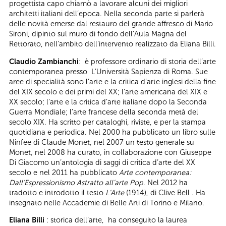
progettista capo chiamò a lavorare alcuni dei migliori
architetti italiani dell’epoca. Nella seconda parte si parlerà
delle novità emerse dal restauro del grande affresco di Mario
Sironi, dipinto sul muro di fondo dell’Aula Magna del
Rettorato, nell’ambito dell’intervento realizzato da Eliana Billi.
Claudio Zambianchi
: è professore ordinario di storia dell’arte
contemporanea presso L’Università Sapienza di Roma. Sue
aree di specialità sono l’arte e la critica d’arte inglesi della fine
del XIX secolo e dei primi del XX; l‘arte americana del XIX e
XX secolo; l’arte e la critica d’arte italiane dopo la Seconda
Guerra Mondiale; l’arte francese della seconda metà del
secolo XIX. Ha scritto per cataloghi, riviste, e per la stampa
quotidiana e periodica. Nel 2000 ha pubblicato un libro sulle
Ninfee di Claude Monet, nel 2007 un testo generale su
Monet, nel 2008 ha curato, in collaborazione con Giuseppe
Di Giacomo un’antologia di saggi di critica d’arte del XX
secolo e nel 2011 ha pubblicato
Arte contemporanea:
Dall’Espressionismo Astratto all’arte Pop
. Nel 2012 ha
tradotto e introdotto il testo
L’Arte
(1914), di Clive Bell . Ha
insegnato nelle Accademie di Belle Arti di Torino e Milano.
Eliana Billi
: storica dell’arte, ha conseguito la laurea