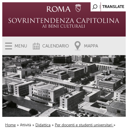
MENU
CALENDARIO
MAPPA
Home
»
Attività
»
Didattica
»
Per docenti e studenti universitari
»