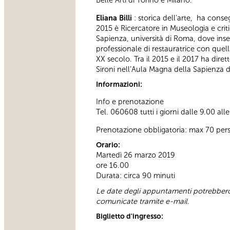
Belle Arti di Torino e Milano.
Eliana Billi
: storica dell’arte, ha conse
2015 è Ricercatore in Museologia e criti
Sapienza, università di Roma, dove in
professionale di restauratrice con quella
XX secolo. Tra il 2015 e il 2017 ha dir
Sironi nell’Aula Magna della Sapienza 
Informazioni:
Info e prenotazione
Tel. 060608 tutti i giorni dalle 9.00 all
Prenotazione obbligatoria: max 70 per
Orario:
Martedì 26 marzo 2019
ore 16.00
Durata: circa 90 minuti
Le date degli appuntamenti potrebbero 
comunicate tramite e-mail.
Biglietto d'ingresso: