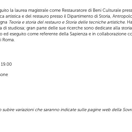
guito la laurea magistrale come Restauratore di Beni Culturale press
ca artistica e del restauro presso il Dipartimento di Storia, Antropolo
segna
Teoria e storia del restauro e Storia delle tecniche artistiche
. H
 di studiosa; gran parte delle sue ricerche sono dedicate alla storia 
etto ed eseguito come referente della Sapienza e in collaborazione co
di Roma.
e 19.00
sone
subire variazioni che saranno indicate sulle pagine web della Sovr