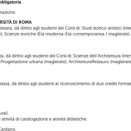
bbligatoria
.
ormazione.
ERSITÀ DI ROMA
tata, dà diritto agli studenti dei Corsi di: Studi storico-artistici (trie
ale); Scienze storiche (Età moderna-Età contemporanea / magistrale),
ta, dà diritto agli studenti dei Corsi di: Scienze dell’Architettura (tr
-Progettazione urbana (magistrale); ArchitetturaRestauro (magistrale
tata, dà diritto agli studenti al riconoscimento di due crediti formati
rali.
ttività di catalogazione e attività didattiche.
 Cardano.