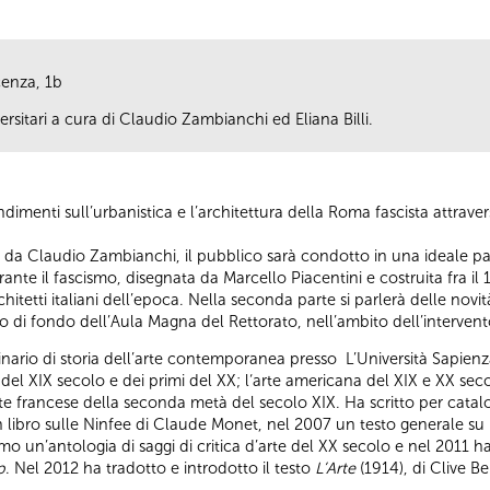
cenza, 1b
rsitari a cura di Claudio Zambianchi ed Eliana Billi.
imenti sull’urbanistica e l’architettura della Roma fascista attraverso
 da Claudio Zambianchi, il pubblico sarà condotto in una ideale passe
ante il fascismo, disegnata da Marcello Piacentini e costruita fra il 
chitetti italiani dell’epoca. Nella seconda parte si parlerà delle nov
ro di fondo dell’Aula Magna del Rettorato, nell’ambito dell’intervento 
inario di storia dell’arte contemporanea presso L’Università Sapienz
ne del XIX secolo e dei primi del XX; l‘arte americana del XIX e XX secolo
 francese della seconda metà del secolo XIX. Ha scritto per catalog
 libro sulle Ninfee di Claude Monet, nel 2007 un testo generale su
 un’antologia di saggi di critica d’arte del XX secolo e nel 2011 
p
. Nel 2012 ha tradotto e introdotto il testo
L’Arte
(1914), di Clive B