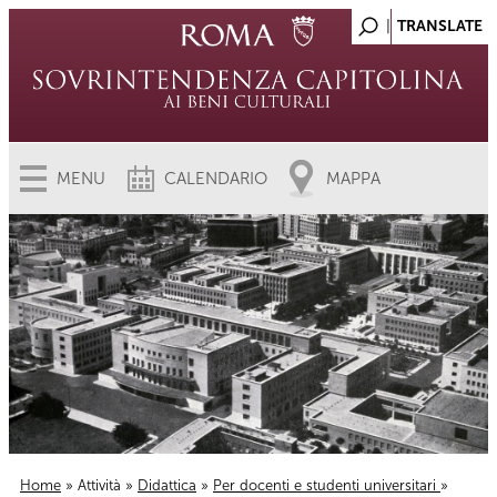
MENU
CALENDARIO
MAPPA
Home
»
Attività
»
Didattica
»
Per docenti e studenti universitari
»