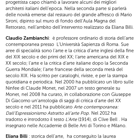
progettista capo chiamò a lavorare alcuni dei migliori
architetti italiani dell’epoca. Nella seconda parte si parlerà
delle novità emerse dal restauro del grande affresco di Mario
Sironi, dipinto sul muro di fondo dell’Aula Magna del
Rettorato, nell’ambito dell’intervento realizzato da Eliana Billi.
Claudio Zambianchi
: è professore ordinario di storia dell’arte
contemporanea presso L’Università Sapienza di Roma. Sue
aree di specialità sono l’arte e la critica d’arte inglesi della fine
del XIX secolo e dei primi del XX; l‘arte americana del XIX e
XX secolo; l’arte e la critica d’arte italiane dopo la Seconda
Guerra Mondiale; l’arte francese della seconda metà del
secolo XIX. Ha scritto per cataloghi, riviste, e per la stampa
quotidiana e periodica. Nel 2000 ha pubblicato un libro sulle
Ninfee di Claude Monet, nel 2007 un testo generale su
Monet, nel 2008 ha curato, in collaborazione con Giuseppe
Di Giacomo un’antologia di saggi di critica d’arte del XX
secolo e nel 2011 ha pubblicato
Arte contemporanea:
Dall’Espressionismo Astratto all’arte Pop
. Nel 2012 ha
tradotto e introdotto il testo
L’Arte
(1914), di Clive Bell . Ha
insegnato nelle Accademie di Belle Arti di Torino e Milano.
Eliana Billi
: storica dell’arte, ha conseguito la laurea