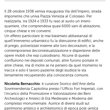
Il 28 ottobre 1938 veniva inaugurata Via dell’Impero, strada
imponente che univa Piazza Venezia al Colosseo. Per
realizzarla, tra 1924 e 1933 fu raso al suolo un intero
quartiere, che comprendeva quasi 6000 vani di abitazione,
cinque chiese e tre conventi.
Un effetto particolare (e mai biasimato abbastanza) di
quell’intervento urbanistico fu la distruzione di edifici, anche
di pregio, polverizzati insieme alle loro decorazioni, e la
contemporanea decontestualizzazione e dispersione delle
opere mobili che essi custodivano. Alcune di queste
confluirono nei depositi comunali, altre furono portate in
altre chiese, ma di molte se ne persero da quel momento le
tracce e solo il lavoro paziente degli studiosi le sta
lentamente recuperando alla conoscenza comune.
Nicoletta Bernacchio
: è curatore Storico dell’Arte della
Sovrintendenza Capitolina presso l’Ufficio Fori Imperiali, con
l’incarico della Promozione e Valorizzazione dei Beni
Archeologici e Artistici di Età Medievale e Moderna del
complesso monumentale. Autrice di diversi studi sul
patrimonio artistico e architettonico di epoca post-antica