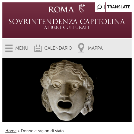
MENU
CALENDARIO
MAPPA
Home
» Donne e ragion di stato