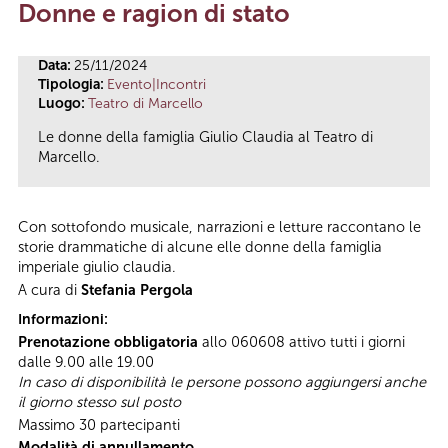
Donne e ragion di stato
Tu sei qui
Data:
25/11/2024
Tipologia:
Evento|Incontri
Luogo:
Teatro di Marcello
Le donne della famiglia Giulio Claudia al Teatro di
Marcello.
Con sottofondo musicale, narrazioni e letture raccontano le
storie drammatiche di alcune elle donne della famiglia
imperiale giulio claudia.
A cura di
Stefania Pergola
Informazioni:
Prenotazione obbligatoria
allo 060608 attivo tutti i giorni
dalle 9.00 alle 19.00
In caso di disponibilità le persone possono aggiungersi anche
il giorno stesso sul posto
Massimo 30 partecipanti
Modalità di annullamento