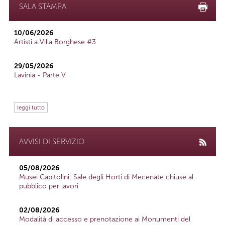
SALA STAMPA
10/06/2026
Artisti a Villa Borghese #3
29/05/2026
Lavinia - Parte V
leggi tutto
AVVISI DI SERVIZIO
05/08/2026
Musei Capitolini: Sale degli Horti di Mecenate chiuse al
pubblico per lavori
02/08/2026
Modalità di accesso e prenotazione ai Monumenti del