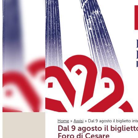
Home
»
Avvisi
» Dal 9 agosto il biglietto in
Dal 9 agosto il bigliet
Tu sei qui
Foro di Cesare