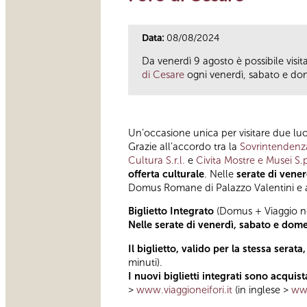
Data:
08/08/2024
Da venerdì 9 agosto è possibile visit
di Cesare
ogni venerdì, sabato e d
Un’occasione unica per visitare due luog
Grazie all’accordo tra la
Sovrintendenza
Cultura S.r.l.
e
Civita Mostre e Musei S.
offerta culturale
. Nelle
serate di vene
Domus Romane di Palazzo Valentini e al
Biglietto Integrato
(Domus + Viaggio ne
Nelle
serate di venerdì, sabato e dom
Il biglietto, valido per la stessa serat
minuti).
I nuovi biglietti integrati sono acquist
>
www.viaggioneifori.it
(in inglese >
www