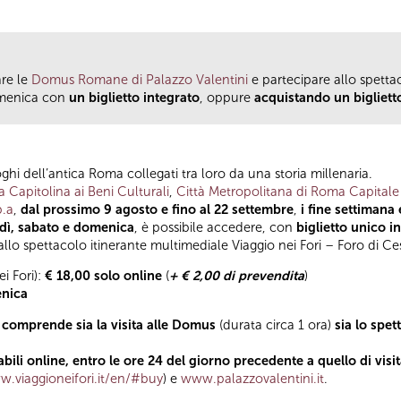
are le
Domus Romane di Palazzo Valentini
e partecipare allo spett
omenica con
un biglietto integrato
, oppure
acquistando un bigliett
hi dell’antica Roma collegati tra loro da una storia millenaria.
 Capitolina ai Beni Culturali
,
Città Metropolitana di Roma Capitale
p.a
,
dal prossimo 9 agosto e fino al 22 settembre
,
i fine settimana 
rdì, sabato e domenica
, è possibile accedere, con
biglietto unico i
lo spettacolo itinerante multimediale Viaggio nei Fori – Foro di Ce
i Fori):
€ 18,00 solo online
(
+ € 2,00 di prevendita
)
enica
a, comprende sia la visita alle Domus
(durata circa 1 ora)
sia lo spe
abili online, entro le ore 24 del giorno precedente a quello di visi
.viaggioneifori.it/en/#buy
) e
www.palazzovalentini.it
.