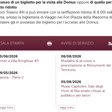
esso di un biglietto per la visita alle Domus
oppure
di quello per
tto ridotto
.
oro Traiano 84) si può entrare con la tariffazione ridotta (€ 8,00) esi
ersa, presso la biglietteria di Viaggio nei Fori (Piazza della Madonna
ssere già in possesso del biglietto per l’accesso alle Domus.
SALA STAMPA
AVVISI DI SERVIZIO
0/06/2026
06/08/2026
rtisti a Villa Borghese #3
Modalità di accesso e
prenotazione ai Monumenti del
Territorio
9/05/2026
avinia - Parte V
05/08/2026
Musei Capitolini: Sale degli
Horti di Mecenate chiuse al
pubblico per lavori
leggi tutto
leggi tutto