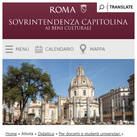
MENU
CALENDARIO
MAPPA
Home
»
Attività
»
Didattica
»
Per docenti e studenti universitari
»