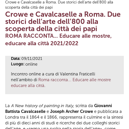
Crowe e Cavalcaselle a Roma. Due storici dell’arte dell’800 alla
Tu sei qui
scoperta della città dei papi
Crowe e Cavalcaselle a Roma. Due
storici dell’arte dell’800 alla
scoperta della città dei papi
ROMA RACCONTA... Educare alle mostre,
educare alla città 2021/2022
Data:
09/11/2021
Luogo:
online
Incontro online a cura di Valentina Fraticelli
nell'ambito di
Roma racconta... Educare alle mostre
educare alla città
.
La
A New history of painting in Italy
, scritta da
Giovanni
Battista Cavalcaselle
e
Joseph Archer Crowe
e pubblicata a
Londra tra il 1864 e il 1866, rappresenta il culmine e la sintesi
di più di dieci anni di studi e ricerche dei due colleghi storici
dell’arte, e «segna una svolta nella storia dell’arte», come