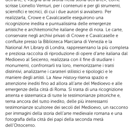
scrisse Lionello Venturi, per i contenuti e per gli strumenti,
scientifici e tecnici, di cui i due autori si avvalsero. Per
realizzarla, Crowe e Cavalcaselle eseguirono una
ricognizione inedita e puntualissima delle emergenze
artistiche e architettoniche italiane degne di nota. Le carte,
conservate negli archivi privati di Crowe e Cavalcaselle e
confluite presso la Biblioteca Marciana di Venezia e la
National Art Library di Londra, rappresentano la più completa
e preziosa raccolta di riproduzione di opere d’arte italiana dal
Medioevo al Seicento, realizzata con il fine di studiare i
monumenti, confrontarli tra loro, memorizzarne i tratti
distintivi, analizzarne i caratteri stilistici e tipologici e le
maniere degli artisti. La
New History
riserva spazio e
attenzione inediti fino ad allora all’arte del Medioevo e alle
emergenze della città di Roma. Si tratta di una ricognizione
attenta e sistematica di tutte le testimonianze pittoriche e,
tema ancora del tutto inedito, delle più interessanti
testimonianze scultoree dei secoli del Medioevo, un racconto
per immagini della storia dell’arte medievale romana e una
fotografia della città dei papi della seconda metà
dell’Ottocento.