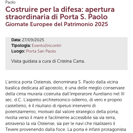
Paolo
Tu sei qui
Costruire per la difesa: apertura
straordinaria di Porta S. Paolo
Giornate Europee del Patrimonio 2025
Data:
27/09/2025
Tipologia:
Evento|Incontri
Luogo:
Porta San Paolo
Visita guidata a cura di Cristina Carta.
L’antica porta Ostiensis, denominata S. Paolo dalla vicina
basilica dedicata all’apostolo, è una delle meglio conservate
della cinta muraria costruita dall’imperatore Aureliano nel III
sec. d.C. L’aspetto architettonico odierno, di vero e proprio
castelletto, è il risultato di ripetuti interventi di
potenziamento, motivati dal valore strategico della porta,
rivolta verso il mare e facilmente accessibile sia via terra,
attraverso la via Ostiense, sia per le navi che risalissero il
Tevere provenendo dalla foce. La porta è infatti protagonista