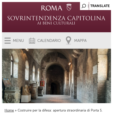
MENU
CALENDARIO
MAPPA
Home
» Costruire per la difesa: apertura straordinaria di Porta S.