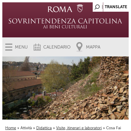
MENU
CALENDARIO
MAPPA
Home
»
Attività
»
Didattica
»
Visite, itinerari e laboratori
» Cosa Fai