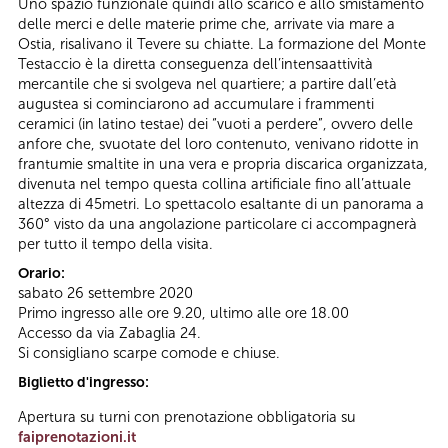
Uno spazio funzionale quindi allo scarico e allo smistamento
delle merci e delle materie prime che, arrivate via mare a
Ostia, risalivano il Tevere su chiatte. La formazione del Monte
Testaccio è la diretta conseguenza dell’intensaattività
mercantile che si svolgeva nel quartiere; a partire dall’età
augustea si cominciarono ad accumulare i frammenti
ceramici (in latino testae) dei “vuoti a perdere”, ovvero delle
anfore che, svuotate del loro contenuto, venivano ridotte in
frantumie smaltite in una vera e propria discarica organizzata,
divenuta nel tempo questa collina artificiale fino all’attuale
altezza di 45metri. Lo spettacolo esaltante di un panorama a
360° visto da una angolazione particolare ci accompagnerà
per tutto il tempo della visita.
Orario:
sabato 26 settembre 2020
Primo ingresso alle ore 9.20, ultimo alle ore 18.00
Accesso da via Zabaglia 24.
Si consigliano scarpe comode e chiuse.
Biglietto d'ingresso:
Apertura su turni con prenotazione obbligatoria su
faiprenotazioni.it