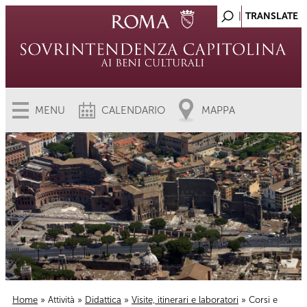
MENU
CALENDARIO
MAPPA
Home
»
Attività
»
Didattica
»
Visite, itinerari e laboratori
» Corsi e